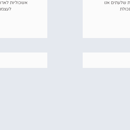
ת שלעתים אנו
אשכוליות לארו
כולת
לעצמם
ים?
פירות וי
ם מקור אנרגיה
. היתרונות של
במאמר זה אנו בו
וכר), שיכול
חומרי הדברה וזי
היש