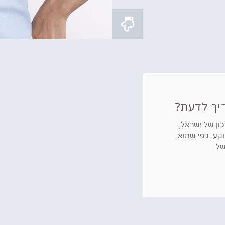
יך לדעת?
ון של ישראל,
קע. כפי שהוא,
של