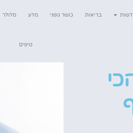
דשות
בריאות
כושר גופני
מדע
סלולר
טיפים
כי
ף