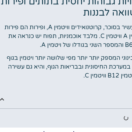
ן C ימצאו כמויות גבוהות יחסית בתותים ופירות
ואה לבננות
תפוחים, אפרסקים ואגסים. G תפוז קלמנטינה עשיר בסוכר, קרוטנואידים וויטמין A, ופירות הם פירות
הדר, בעלי תכולה גבוהה של ויטמין B12, ויטמין A וויטמין C. מלבד אוכמניות, תפוח יש כנראה את
ר עשיר של ויטמין C, עם פרי בינוני המספק יותר יותר מפי שלושה יותר ויטמין בגוף
במערכת החיסונית ובבריאות הגוף, והיא גם עשירה
יטמין C.