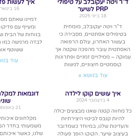
ד"ר ויטה יעקובלב על טיפולי
איך לעשות פד
PRP לשיער
16 בינואר 2025
18 ביוני 2025
דמיינו שאתם מסיי
ד"ר ויטה יעקובלב, מומחית
ומעייף עם פדיקו
בטיפולים אסתטיים, מסבירה כי
בנוחות של הבית 
בעשור האחרון, עולם הרפואה
לבדה מרגישה כמו גל
האסתטית עובר מהפכה שקטה אך
ששוטף אות
עמוקה – ממילויים זמניים ופתרונות
עוד בנו
קוסמטיים חיצוניים, לגישות
עוד בנושא »
איך עושים קוקו לילדה
דוגמאות למקלחו
4 בדצמבר 2024
שוני
21 באוגוסט 2024
כל מחווה קטנה שאנו מבצעים יכולה
מקלחונים איכותי
להיות קנבס לביטוי היצירתיות
משמעותי בחדר המ
והעדינות שלנו, במיוחד כשמדובר
שלנו, כאשר איכותם
בעיצוב שיער. הקוקו הופך פעולה