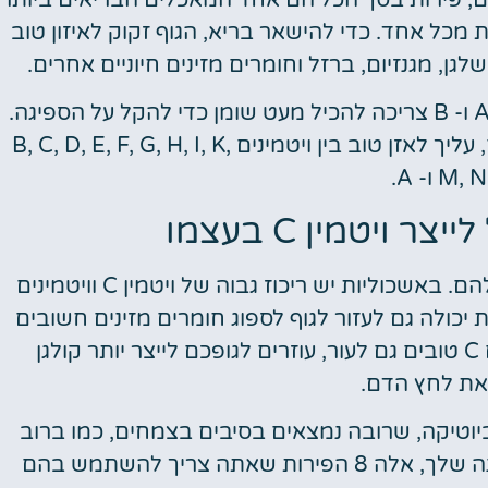
דם, פירות בסך הכל הם אחד המאכלים הבריאים ביותר
 מכל אחד. כדי להישאר בריא, הגוף זקוק לאיזון טוב
שלגן, מגנזיום, ברזל וחומרים מזינים חיוניים אחרים.
תזונה מאוזנת ועשירה בויטמינים לילדים צעירים A ו- B צריכה להכיל מעט שומן כדי להקל על הספיגה.
כדי להגיע לדירוג הגבוה ביותר של פירות בריאים, עליך לאזן טוב בין ויטמינים B, C, D, E, F, G, H, I, K,
M ו- A.
 ויטמין C בעצמו
ולכן אנשים צריכים לקבל ויטמין זה מהתזונה שלהם. באשכוליות יש ריכוז גבוה של ויטמין C וויטמינים
ת יכולה גם לעזור לגוף לספוג חומרים מזינים חשובים
אחרים כמו ברזל. הפירות העשירים בויטמינים C טובים גם לעור, עוזרים לגופכם לייצר יותר קולגן
 את לחץ הדם.
יוטיקה, שרובה נמצאים בסיבים בצמחים, כמו ברוב
הפירות. אם אתה רוצה להוסיף עוד פירות לתזונה שלך, אלה 8 הפירות שאתה צריך להשתמש בהם