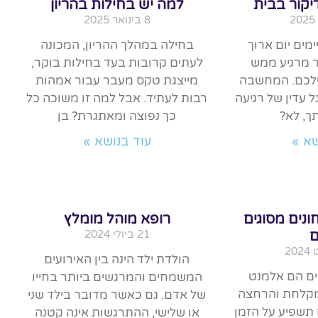
יקור בבית
למה יש בחילות בהריון
8 בינואר 2025
מים יום ארוך
בחילה במהלך ההריון, המכונה
ר מרגיע ממש
לעתים קרובות בעד בחילות בוקר,
שלכם. המחשבה
מייצגת טקס מעבר עבור אמהות
 עדין של רגיעה
רבות לעתיד. אבל למה זו משוכה כל
ך, לא?
כך נפוצה ומאתגרת? בן
שא »
עוד בנושא »
נים מסוגים
רופא מוהל מומלץ
ם
21 ביולי 2024
הולדת ילד הינה בין האירועים
ים הם אלמנט
המשמחים והמרגשים ביותר בחייו
קלחת והרחצה
של אדם. גם כאשר מדובר בילד שני
 תשפיע על הזמן
או שלישי, ההתרגשות אינה קטנה