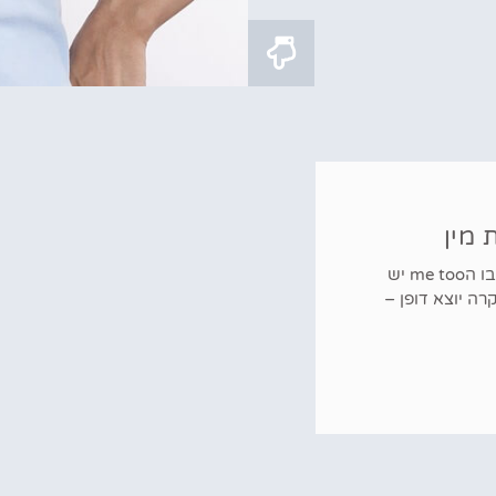
 מין
אין ספק כי מדובר בתקופה מאתגרת. בעידן בו הme too יש
רה יוצא דופן –